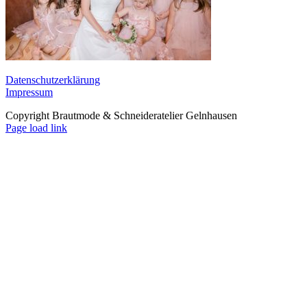
Datenschutzerklärung
Impressum
Copyright Brautmode & Schneideratelier Gelnhausen
Facebook
Instagram
E-
Page load link
Mail
Nach
oben