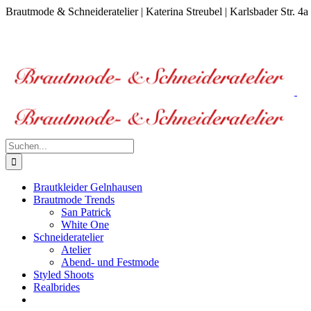
Zum
Brautmode & Schneideratelier | Katerina Streubel | Karlsbader Str. 
Inhalt
Facebook
Instagram
E-
springen
Mail
Suche
nach:
Brautkleider Gelnhausen
Brautmode Trends
San Patrick
White One
Schneideratelier
Atelier
Abend- und Festmode
Styled Shoots
Realbrides